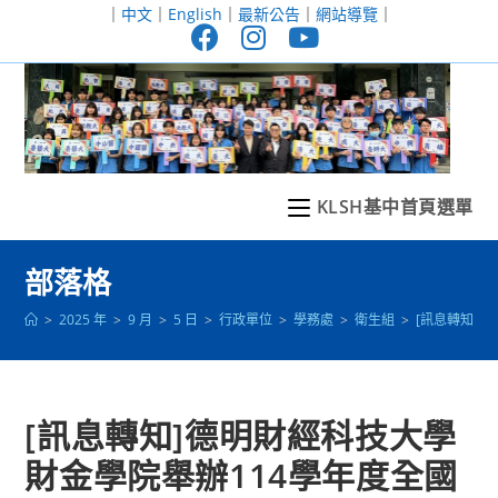
跳
｜
中文
｜
English
｜
最新公告
｜
網站導覽
｜
轉
至
主
要
內
容
KLSH基中首頁選單
部落格
>
2025 年
>
9 月
>
5 日
>
行政單位
>
學務處
>
衛生組
>
[訊息轉知]
[訊息轉知]德明財經科技大學
財金學院舉辦114學年度全國