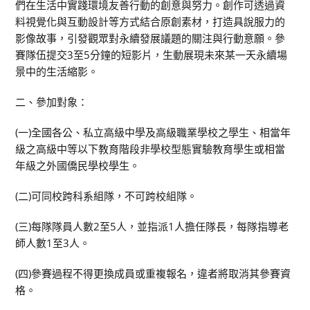
們在生活中實踐環境友善行動的創意與努力。創作可透過資
料視覺化與互動設計等方式結合原創素材，打造具說服力的
影像故事，引發觀眾對永續發展議題的關注與行動意願。參
賽隊伍提交3至5分鐘的短影片，生動展現未來某一天永續場
景中的生活縮影。
二、參加對象：
(一)全國各公、私立高級中學及高級職業學校之學生、相當年
級之高級中等以下教育階段非學校型態實驗教育學生或相當
年級之外國僑民學校學生。
(二)可同校跨科系組隊，不可跨校組隊。
(三)每隊隊員人數2至5人，並指派1人擔任隊長，每隊指導老
師人數1至3人。
(四)參賽過程不得更換成員或重複報名，違者將取消其參賽資
格。