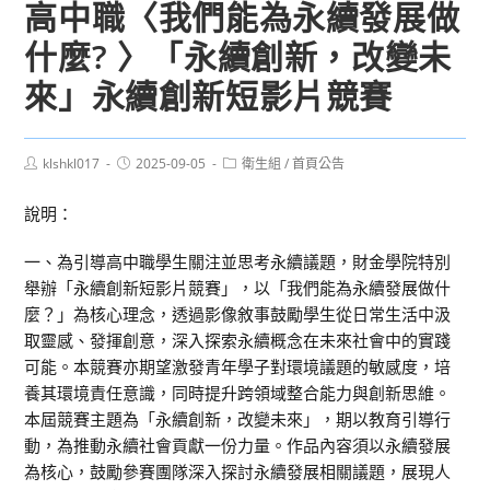
高中職〈我們能為永續發展做
什麼? 〉「永續創新，改變未
來」永續創新短影片競賽
Post
Post
Post
klshkl017
2025-09-05
衛生組
/
首頁公告
author:
published:
category:
說明：
一、為引導高中職學生關注並思考永續議題，財金學院特別
舉辦「永續創新短影片競賽」，以「我們能為永續發展做什
麼？」為核心理念，透過影像敘事鼓勵學生從日常生活中汲
取靈感、發揮創意，深入探索永續概念在未來社會中的實踐
可能。本競賽亦期望激發青年學子對環境議題的敏感度，培
養其環境責任意識，同時提升跨領域整合能力與創新思維。
本屆競賽主題為「永續創新，改變未來」，期以教育引導行
動，為推動永續社會貢獻一份力量。作品內容須以永續發展
為核心，鼓勵參賽團隊深入探討永續發展相關議題，展現人