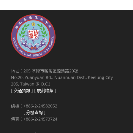
地址：205 基隆市暖暖區源遠路20號
No.20, Yuanyuan Rd., Nuannuan Dist., Keelung City
205, Taiwan (R.O.C.)
[
交通資訊
] [
規劃路線
]
總機：+886-2-24582052
[
分機查詢
]
傳真：+886-2-24573724