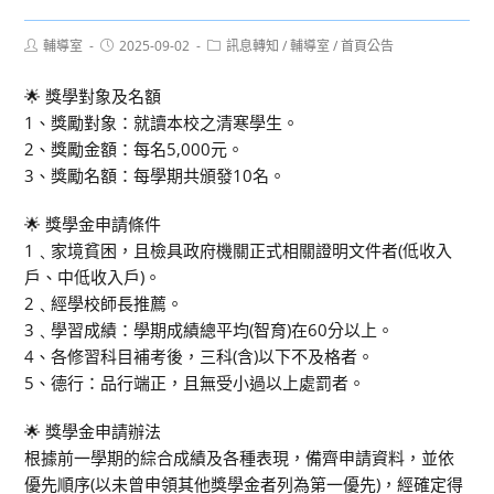
Post
Post
Post
輔導室
2025-09-02
訊息轉知
/
輔導室
/
首頁公告
author:
published:
category:
🌟 獎學對象及名額
1、獎勵對象：就讀本校之清寒學生。
2、獎勵金額：每名5,000元。
3、獎勵名額：每學期共頒發10名。
🌟 獎學金申請條件
1﹑家境貧困，且檢具政府機關正式相關證明文件者(低收入
戶、中低收入戶)。
2﹑經學校師長推薦。
3﹑學習成績：學期成績總平均(智育)在60分以上。
4、各修習科目補考後，三科(含)以下不及格者。
5、德行：品行端正，且無受小過以上處罰者。
🌟 獎學金申請辦法
根據前一學期的綜合成績及各種表現，備齊申請資料，並依
優先順序(以未曾申領其他獎學金者列為第一優先)，經確定得