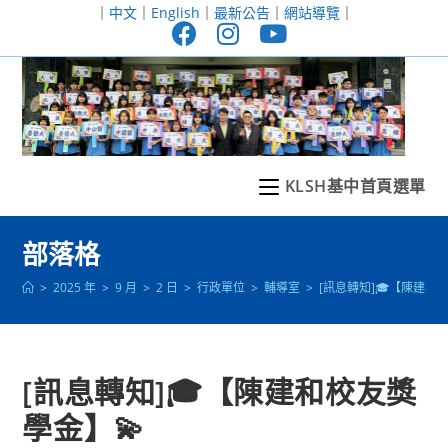
跳
｜
中文
｜
English
｜
最新公告
｜
網站導覽
｜
轉
至
主
要
內
容
KLSH基中首頁選單
部落格
>
2025 年
>
9 月
>
2 日
>
行政單位
>
輔導室
>
[訊息轉知]🎓【陳建和
[訊息轉知]🎓【陳建和校友獎
學金】💫