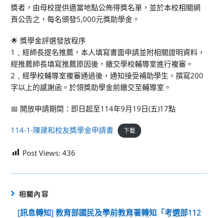
獎者，由母校提供適當地點公佈得獎名單，並於本校相關網
頁公告之，每名頒發5,000元獎助學金。
🌟 獎學金評選發放程序
1﹑經師長提名推薦，本人填寫書面申請並附相關證明資料，
經推薦師長填寫推薦原因後，繳交學校輔導室進行複審。
2﹑經學校輔導室複審通過後，通知接受補助學生，撰寫200
字以上的感謝函。於領獎助學金前繳交至輔導室。
📅 開放申請期間：即日起至114年9月19日(五)17點
114-1-陳建和校友獎學金申請書
下載
Post Views:
436
相關內容
[訊息轉知] 教育部國民及學前教育署轉知「考選部112