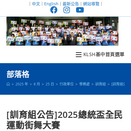
跳
｜
中文
｜
English
｜
最新公告
｜
網站導覽
｜
轉
至
主
要
內
容
KLSH基中首頁選單
部落格
>
2025 年
>
8 月
>
25 日
>
行政單位
>
學務處
>
訓育組
>
[訓育組公告
[訓育組公告]2025總統盃全民
運動街舞大賽