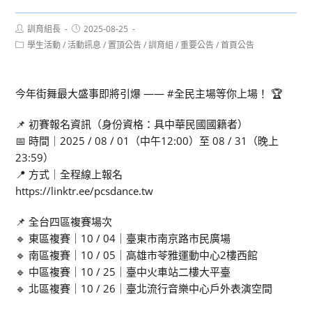
Post
Post
訓育組長
2025-08-25
author:
published:
Post
學生活動
/
活動訊息
/
置頂公告
/
訓育組
/
重要公告
/
首頁公告
category:
今年街舞最大盛事即將引爆 —— #全民主場等你上場！ 🏆
📌 初賽報名資訊（身份資格：具中華民國國籍者）
📅 時間｜2025 / 08 / 01（中午12:00）至 08 / 31（晚上
23:59）
📍 方式｜全程線上報名
https://linktr.ee/pcsdance.tw
📌 全台四區複賽場次
🔹 東區複賽｜10 / 04｜臺東市南京路市民廣場
🔹 南區複賽｜10 / 05｜高雄市苓雅運動中心2樓西館
🔹 中區複賽｜10 / 25｜臺中火車站二樓大平臺
🔹 北區複賽｜10 / 26｜臺北流行音樂中心戶外表演空間