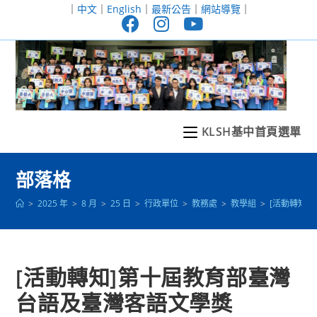
跳
｜
中文
｜
English
｜
最新公告
｜
網站導覽
｜
轉
至
主
要
內
容
KLSH基中首頁選單
部落格
>
2025 年
>
8 月
>
25 日
>
行政單位
>
教務處
>
教學組
>
[活動轉知
[活動轉知]第十屆教育部臺灣
台語及臺灣客語文學獎