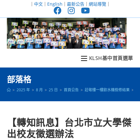
跳
｜
中文
｜
English
｜
最新公告
｜
網站導覽
｜
轉
至
主
要
內
容
KLSH基中首頁選單
部落格
>
2025 年
>
8 月
>
25 日
>
首頁公告
>
莊敬樓一樓飲水機檢修結果
>
【
【轉知訊息】台北市立大學傑
出校友徵選辦法