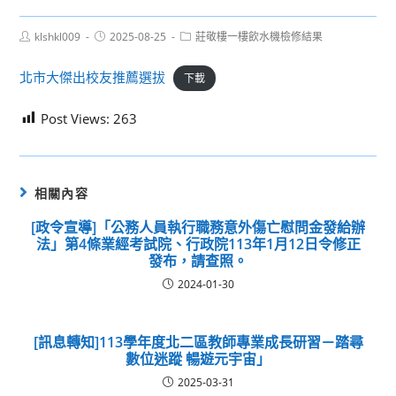
Post
Post
Post
klshkl009
2025-08-25
莊敬樓一樓飲水機檢修結果
author:
published:
category:
北市大傑出校友推薦選拔
下載
Post Views:
263
相關內容
[政令宣導]「公務人員執行職務意外傷亡慰問金發給辦
法」第4條業經考試院、行政院113年1月12日令修正
發布，請查照。
2024-01-30
[訊息轉知]113學年度北二區教師專業成長研習－踏尋
數位迷蹤 暢遊元宇宙」
2025-03-31