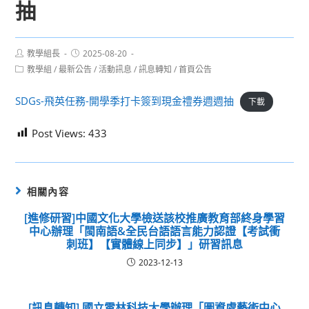
抽
Post
Post
教學組長
2025-08-20
author:
published:
Post
教學組
/
最新公告
/
活動訊息
/
訊息轉知
/
首頁公告
category:
SDGs-飛英任務-開學季打卡簽到現金禮券週週抽
下載
Post Views:
433
相關內容
[進修研習]中國文化大學檢送該校推廣教育部終身學習
中心辦理「閩南語&全民台語語言能力認證【考試衝
刺班】【實體線上同步】」研習訊息
2023-12-13
[訊息轉知] 國立雲林科技大學辦理「圖資處藝術中心