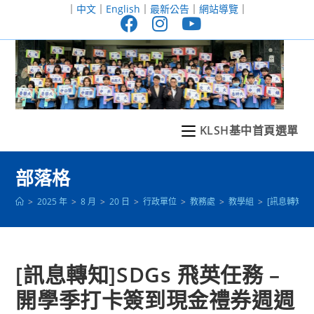
跳
｜
中文
｜
English
｜
最新公告
｜
網站導覽
｜
轉
至
主
要
內
容
KLSH基中首頁選單
部落格
>
2025 年
>
8 月
>
20 日
>
行政單位
>
教務處
>
教學組
>
[訊息轉知]
[訊息轉知]SDGs 飛英任務 –
開學季打卡簽到現金禮券週週