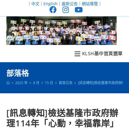
跳
｜
中文
｜
English
｜
最新公告
｜
網站導覽
｜
轉
至
主
要
內
容
KLSH基中首頁選單
部落格
>
2025 年
>
8 月
>
15 日
>
首頁公告
>
[訊息轉知]檢送基隆市政府辦理
[訊息轉知]檢送基隆市政府辦
理114年「心動，幸福靠岸」