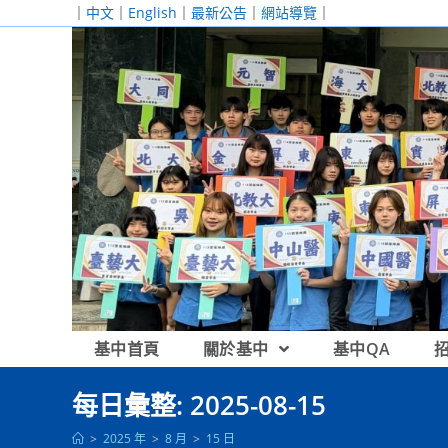
跳
｜
中文
｜
English
｜
最新公告
｜
網站導覽
｜
轉
至
主
要
內
容
基中首頁
關於基中
基中QA
每日彙整: 2025-08-15
>
2025 年
>
8 月
>
15 日