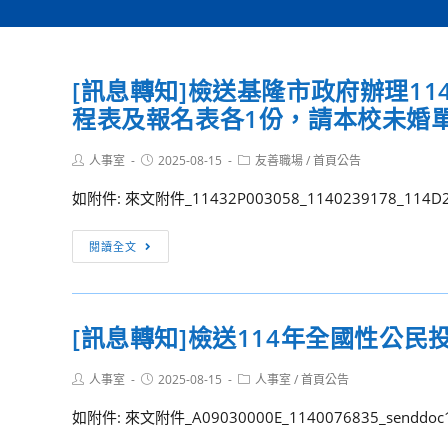
[訊息轉知]檢送基隆市政府辦理1
程表及報名表各1份，請本校未婚
Post
Post
Post
人事室
2025-08-15
友善職場
/
首頁公告
author:
published:
category:
如附件: 來文附件_11432P003058_1140239178_114D20
[訊
閱讀全文
息
轉
知]
[訊息轉知]檢送114年全國性公
檢
送
Post
Post
Post
人事室
2025-08-15
人事室
/
首頁公告
基
author:
published:
category:
隆
如附件: 來文附件_A09030000E_1140076835_senddoc1_
市