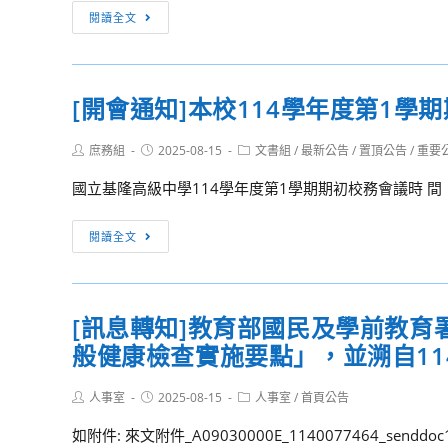
政
[訊
閱讀全文
府
息
辦
轉
理
知]
[開會通知]本校114學年度第1學
114
檢
年
送
Post
Post
Post
庶務組
2025-08-15
文書組
/
最新公告
/
置頂公告
/
重要
「心
114
author:
published:
category:
動，
年
國立基隆高級中學114學年度第1學期期初校務會議時 間：1
幸
全
福
國
[開
閱讀全文
靠
性
會
岸」
公
通
單
民
知]
[訊息轉知]教育部國民及學前教
身
投
本
聯
票
般健康檢查實施要點」，並溯自11
校
誼
宣
114
活
導
Post
Post
Post
人事室
2025-08-15
學
人事室
/
首頁公告
author:
published:
category:
動
海
年
如附件: 來文附件_A09030000E_1140077464_senddoc1_
實
報，
度