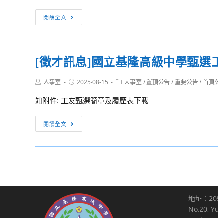
施
請
第
[訊
閱讀全文
計
參
1
息
畫、
閱。
學
轉
行
期
知]
程
期
[徵才訊息]國立基隆高級中學甄選
教
表
初
育
及
校
Post
Post
Post
人事室
2025-08-15
人事室
/
置頂公告
/
重要公告
/
首頁
部
author:
published:
category:
報
務
國
如附件: 工友甄選簡章及履歷表下載
名
會
民
表
議
及
[徵
閱讀全文
各
學
才
1
前
訊
份，
教
息]
請
育
國
本
署
立
校
檢
基
未
地址：20
送
隆
婚
No.20, Y
公
高