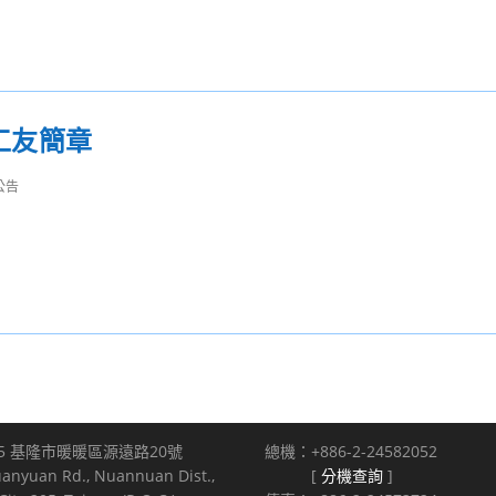
工友簡章
公告
5 基隆市暖暖區源遠路20號
總機：+886-2-24582052
uanyuan Rd., Nuannuan Dist.,
[
分機查詢
]