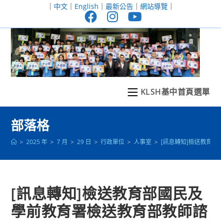
跳
｜
中文
｜
English
｜
最新公告
｜
網站導覽
｜
轉
至
主
要
內
容
KLSH基中首頁選單
部落格
>
2025 年
>
7 月
>
29 日
>
行政單位
>
人事室
>
[訊息轉知]檢送教育
[訊息轉知]檢送教育部國民及
學前教育署檢送教育部教師諮