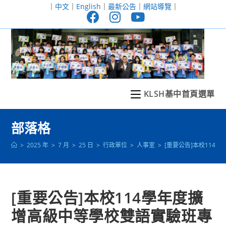
跳
｜
中文
｜
English
｜
最新公告
｜
網站導覽
｜
轉
至
主
要
內
容
KLSH基中首頁選單
部落格
>
2025 年
>
7 月
>
25 日
>
行政單位
>
人事室
>
[重要公告]本校11
[重要公告]本校114學年度擴
增高級中等學校雙語實驗班專