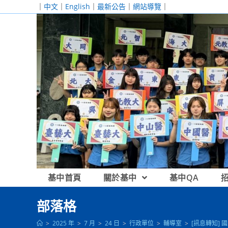
跳
｜
中文
｜
English
｜
最新公告
｜
網站導覽
｜
轉
至
主
要
內
容
基中首頁
關於基中
基中QA
部落格
>
2025 年
>
7 月
>
24 日
>
行政單位
>
輔導室
>
[訊息轉知]