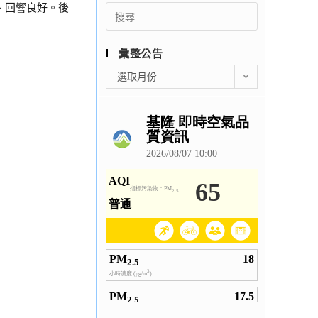
、回響良好。後
Search
for:
彙整公告
彙
選取月份
整
公
告