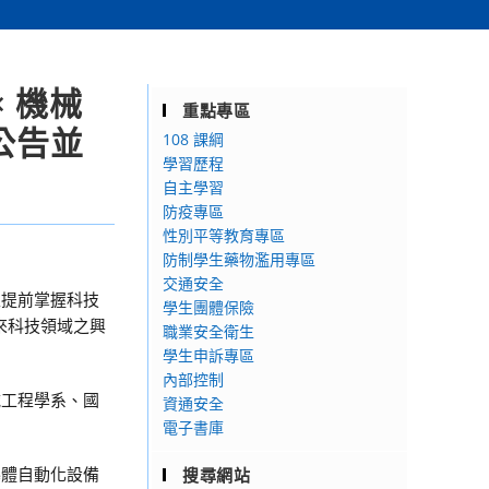
× 機械
重點專區
公告並
108 課綱
學習歷程
自主學習
防疫專區
性別平等教育專區
防制學生藥物濫用專區
交通安全
生提前掌握科技
學生團體保險
來科技領域之興
職業安全衛生
學生申訴專區
內部控制
械工程學系、國
資通安全
電子書庫
導體自動化設備
搜尋網站