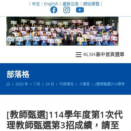
跳
｜
中文
｜
English
｜
最新公告
｜
網站導覽
｜
轉
至
主
要
內
容
KLSH基中首頁選單
部落格
>
2025 年
>
7 月
>
24 日
>
行政單位
>
人事室
>
[教師甄選]114學年
[教師甄選]114學年度第1次代
理教師甄選第3招成績，請至