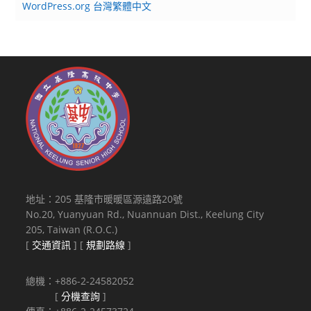
WordPress.org 台灣繁體中文
地址：205 基隆市暖暖區源遠路20號
No.20, Yuanyuan Rd., Nuannuan Dist., Keelung City
205, Taiwan (R.O.C.)
[
交通資訊
] [
規劃路線
]
總機：+886-2-24582052
[
分機查詢
]