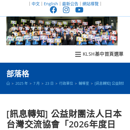
跳
｜
中文
｜
English
｜
最新公告
｜
網站導覽
｜
轉
至
主
要
內
容
KLSH基中首頁選單
部落格
>
2025 年
>
7 月
>
23 日
>
行政單位
>
輔導室
>
[訊息轉知] 公益財
[訊息轉知] 公益財團法人日本
台灣交流協會「2026年度日