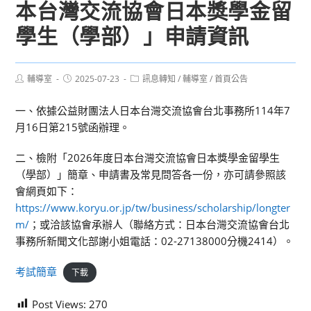
本台灣交流協會日本獎學金留
學生（學部）」申請資訊
Post
Post
Post
輔導室
2025-07-23
訊息轉知
/
輔導室
/
首頁公告
author:
published:
category:
一、依據公益財團法人日本台灣交流協會台北事務所114年7
月16日第215號函辦理。
二、檢附「2026年度日本台灣交流協會日本獎學金留學生
（學部）」簡章、申請書及常見問答各一份，亦可請參照該
會網頁如下：
https://www.koryu.or.jp/tw/business/scholarship/longter
m/
；或洽該協會承辦人（聯絡方式：日本台灣交流協會台北
事務所新聞文化部謝小姐電話：02-27138000分機2414）。
考試簡章
下載
Post Views:
270