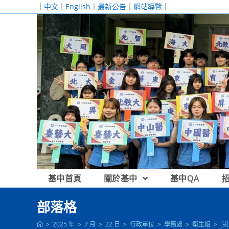
跳
｜
中文
｜
English
｜
最新公告
｜
網站導覽
｜
轉
至
主
要
內
容
基中首頁
關於基中
基中QA
部落格
>
2025 年
>
7 月
>
22 日
>
行政單位
>
學務處
>
衛生組
>
[