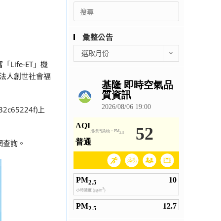
Search
for:
彙整公告
彙
選取月份
整
Life-ET」機
公
團法人創世社會福
告
2c65224f)上
網查詢。