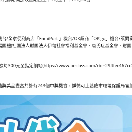
台/全家便利商店「FamiPort 」機台/OK超商「OK’go」機台/萊爾富「
社福團體(社團法人財團法人伊甸社會福利基金會、唐氏症基金會、財
指定網站(https://www.beclass.com/rid=294fec467cc3
抽獎獎品豐富共計有243個中獎機會，詳情可上基隆市環境保護局官