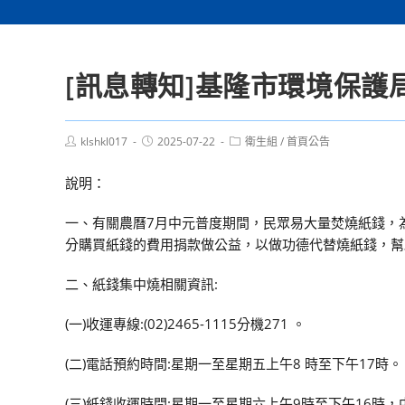
[訊息轉知]基隆市環境保
Post
Post
Post
klshkl017
2025-07-22
衛生組
/
首頁公告
author:
published:
category:
說明：
一、有關農曆7月中元普度期間，民眾易大量焚燒紙錢，
分購買紙錢的費用捐款做公益，以做功德代替燒紙錢，幫
二、紙錢集中燒相關資訊:
(一)收運專線:(02)2465-1115分機271 。
(二)電話預約時間:星期一至星期五上午8 時至下午17時。
(三)紙錢收運時間:星期一至星期六上午9時至下午16時