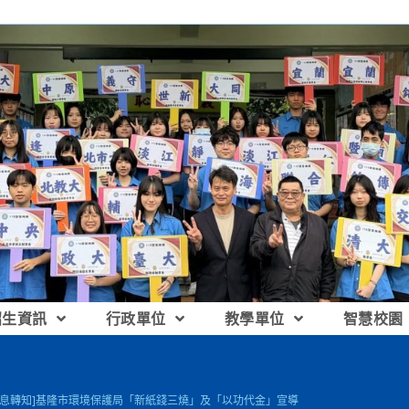
招生資訊
行政單位
教學單位
智慧校園
訊息轉知]基隆市環境保護局「新紙錢三燒」及「以功代金」宣導