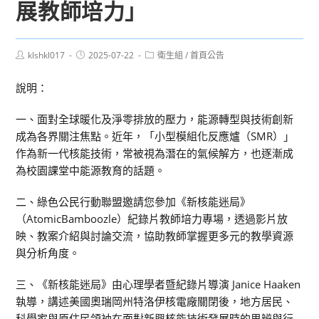
展教師培力」
Post
Post
Post
klshkl017
2025-07-22
衛生組
/
首頁公告
author:
published:
category:
說明：
一、面對全球暖化及淨零排放的壓力，能源轉型與技術創新
成為各界關注焦點。近年，「小型模組化反應爐（SMR）」
作為新一代核能技術，常被視為潛在的氣候解方，也逐漸成
為校園課堂中能源教育的話題。
二、綠色公民行動聯盟邀請您參加《新核能迷局》
（AtomicBamboozle）紀錄片教師培力專場，透過影片放
映、教案介紹與討論交流，協助教師掌握更多元的教學資源
與分析角度。
三、《新核能迷局》由心理學者暨紀錄片導演 Janice Haaken
執導，講述美國奧瑞岡州特洛伊核電廠關閉後，地方居民、
科學家與原住民領袖在面對新興核能技術發展時的思辨與行