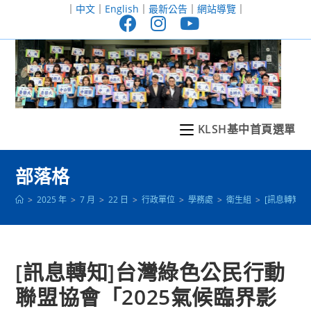
跳
｜
中文
｜
English
｜
最新公告
｜
網站導覽
｜
轉
至
主
要
內
容
KLSH基中首頁選單
部落格
>
2025 年
>
7 月
>
22 日
>
行政單位
>
學務處
>
衛生組
>
[訊息轉知]
[訊息轉知]台灣綠色公民行動
聯盟協會「2025氣候臨界影