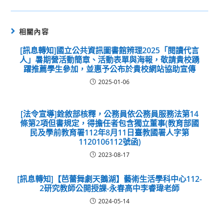
相關內容
[訊息轉知]國立公共資訊圖書館辨理2025「閱讀代言
人」暑期營活動簡章、活動表單與海報，敬請貴校踴
躍推薦學生參加，並惠予公布於貴校網站協助宣傳
2025-01-06
[法令宣導]銓敘部核釋，公務員依公務員服務法第14
條第2項但書規定，得擔任者包含獨立董事(教育部國
民及學前教育署112年8月11日臺教國署人字第
1120106112號函)
2023-08-17
[訊息轉知]【芭蕾舞劇天鵝湖】藝術生活學科中心112-
2研究教師公開授課-永春高中李睿瑋老師
2024-05-14