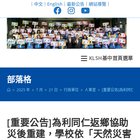
跳
｜
中文
｜
English
｜
最新公告
｜
網站導覽
｜
轉
至
主
要
內
容
KLSH基中首頁選單
部落格
>
2025 年
>
7 月
>
21 日
>
行政單位
>
人事室
>
[重要公告]為利同仁
[重要公告]為利同仁返鄉協助
災後重建，學校依「天然災害