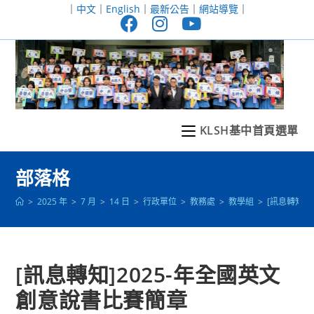
跳
｜
中文
｜
English
｜
最新公告
｜
網站導覽
｜
轉
至
主
要
內
容
KLSH基中首頁選單
部落格
>
2025 年
>
7 月
>
14 日
>
行政單位
>
教務處
>
教學組
>
[訊息轉知]
[訊息轉知]2025-年全國英文
創意說書比賽簡章