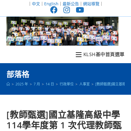
跳
｜
中文
｜
English
｜
最新公告
｜
網站導覽
｜
轉
至
主
要
內
容
KLSH基中首頁選單
部落格
>
2025 年
>
7 月
>
14 日
>
行政單位
>
人事室
>
[教師甄選]國立基隆高級
[教師甄選]國立基隆高級中學
114學年度第 1 次代理教師甄