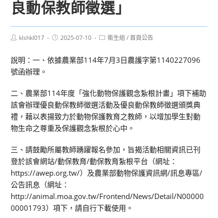
良動保教師徵選」
Post
Post
Post
klshkl017
2025-07-10
衛生組
/
首頁公告
author:
published:
category:
說明：一、依據農業部114年7月3日農護字第1140227096
號函辦理。
二、農業部114年度「強化動物保護觀念紮根計畫」項下補助
該會辦理優良動保教師徵選活動及優良動保教師徵選頒獎典
禮，藉以表揚致力於動物保護教育之教師，以增加學生對動
物生命之尊重及保護觀念紮根於心中。
三、請鼓勵所屬教師踴躍報名參加，旨揭活動相關資訊已刊
登於該會網站/動保教育/動保教育紮根平台（網址：
https://awep.org.tw/）及農業部動物保護資訊網/訊息專區/
公告訊息（網址：
http://animal.moa.gov.tw/Frontend/News/Detail/N00000
00001793）項下，請自行下載使用。