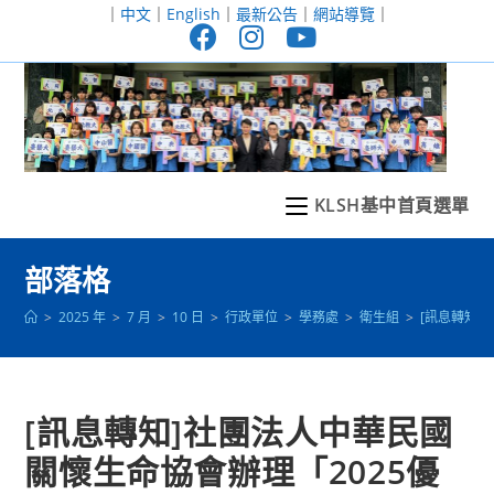
跳
｜
中文
｜
English
｜
最新公告
｜
網站導覽
｜
轉
至
主
要
內
容
KLSH基中首頁選單
部落格
>
2025 年
>
7 月
>
10 日
>
行政單位
>
學務處
>
衛生組
>
[訊息轉知]
[訊息轉知]社團法人中華民國
關懷生命協會辦理「2025優