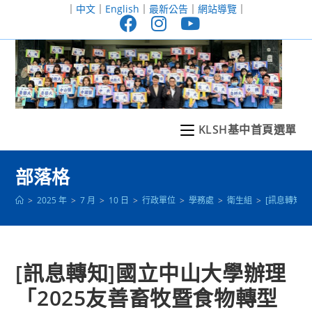
跳
｜
中文
｜
English
｜
最新公告
｜
網站導覽
｜
轉
至
主
要
內
容
KLSH基中首頁選單
部落格
>
2025 年
>
7 月
>
10 日
>
行政單位
>
學務處
>
衛生組
>
[訊息轉知]
[訊息轉知]國立中山大學辦理
「2025友善畜牧暨食物轉型