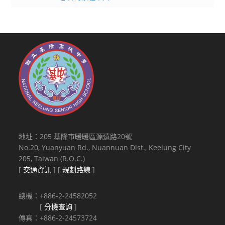
地址：205 基隆市暖暖區源遠路20號
No.20, Yuanyuan Rd., Nuannuan Dist., Keelung City
205, Taiwan (R.O.C.)
[
交通資訊
] [
規劃路線
]
總機：+886-2-24582052
[
分機查詢
]
傳真：+886-2-24573724