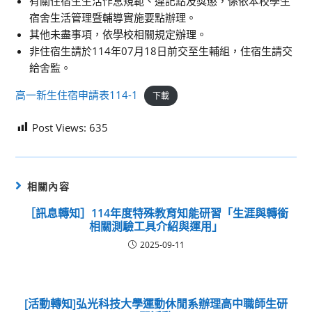
有關住宿生生活作息規範、違記點及獎懲，係依本校學生
宿舍生活管理暨輔導實施要點辦理。
其他未盡事項，依學校相關規定辦理。
非住宿生請於114年07月18日前交至生輔組，住宿生請交
給舍監。
高一新生住宿申請表114-1
下載
Post Views:
635
相關內容
［訊息轉知］114年度特殊教育知能研習「生涯與轉銜
相關測驗工具介紹與運用」
2025-09-11
[活動轉知]弘光科技大學運動休閒系辦理高中職師生研