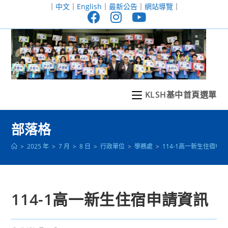
跳
｜
中文
｜
English
｜
最新公告
｜
網站導覽
｜
轉
至
主
要
內
容
KLSH基中首頁選單
部落格
>
2025 年
>
7 月
>
8 日
>
行政單位
>
學務處
>
114-1高一新生住宿申
114-1高一新生住宿申請資訊