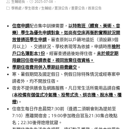
Post
Post
生輔組長
2025-07-08
author:
published:
Post
學務處
/
學生宿舍
/
生輔組
/
置頂公告
/
重要公告
/
首頁公告
category:
住宿申請
配合集中訓練需要，
以特教班（體育、美術、音
樂）學生為優先申請對象，如尚有空床再衡酌實際狀況開
放普通班學生申請
，審查原則以戶籍地遠近（須設籍3個
月以上）、交通狀況、學校表現等為依據，申請時應
檢附
戶口名簿影本1份
，經審查通過後始得住宿。
未於規定期
限繳回住宿申請表者，視同放棄住宿資格。
學期住宿費用併入學期註冊費繳交
。
寒、暑假期間及國定假日、例假日除特殊情況或經專案申
請者外，均不開放住宿。
宿舍不提供膳食及網路服務，凡日常生活所需用品請自備
(本校備有儲值式冷氣機、投幣式洗、烘衣機、脫水機、檯
燈)
。
住宿生每日作息晨間7:30前（逢週二須朝會則為提前至
7:10）應離開宿舍；19:00參加晚自習及21:30集合晚點
名；22:30後得熄燈就寢。