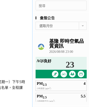
Search
for:
彙整公告
彙
選取月份
整
公
告
星期一）下午5時
告名單，全程課