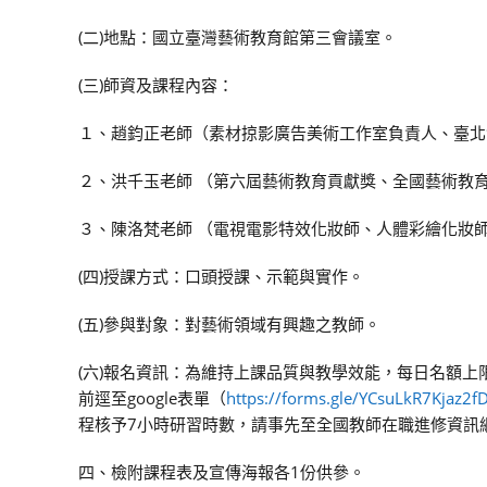
(二)地點：國立臺灣藝術教育館第三會議室。
(三)師資及課程內容：
１、趙鈞正老師（素材掠影廣告美術工作室負責人、臺北
２、洪千玉老師 （第六屆藝術教育貢獻獎、全國藝術教
３、陳洛梵老師 （電視電影特效化妝師、人體彩繪化妝
(四)授課方式：口頭授課、示範與實作。
(五)參與對象：對藝術領域有興趣之教師。
(六)報名資訊：為維持上課品質與教學效能，每日名額上限
前逕至google表單（
https://forms.gle/YCsuLkR7Kjaz2f
程核予7小時研習時數，請事先至全國教師在職進修資訊
四、檢附課程表及宣傳海報各1份供參。