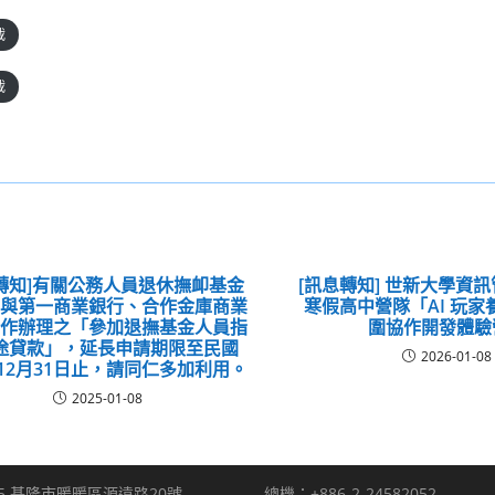
載
載
轉知]有關公務人員退休撫卹基金
[訊息轉知] 世新大學資
局與第一商業銀行、合作金庫商業
寒假高中營隊「AI 玩
合作辦理之「參加退撫基金人員指
圍協作開發體驗
途貸款」，延長申請期限至民國
2026-01-08
年12月31日止，請同仁多加利用。
2025-01-08
5 基隆市暖暖區源遠路20號
總機：+886-2-24582052