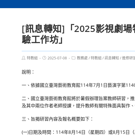
[訊息轉知]「2025影視
驗工作坊」
Post
Post
Post
特教組
2025-07-08
教務處
/
特教組
/
訊息轉知
/
進修研
author:
published:
category:
說明：
一、依據國立臺灣藝術教育館114年7月1日藝演字第1140
二、國立臺灣藝術教育館將於暑假辦理旨案教師研習，推
及其中兩位作者老師授課，提升教師有關特殊面具製作、
三、旨揭研習內容及報名概要如下：
(一)日期及時間：114年8月14日（星期四）或8月15