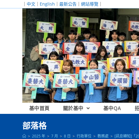
跳
｜
中文
｜
English
｜
最新公告
｜
網站導覽
｜
轉
至
主
要
內
容
基中首頁
關於基中
基中QA
部落格
>
2025 年
>
7 月
>
8 日
>
行政單位
>
教務處
>
[訊息轉知]「