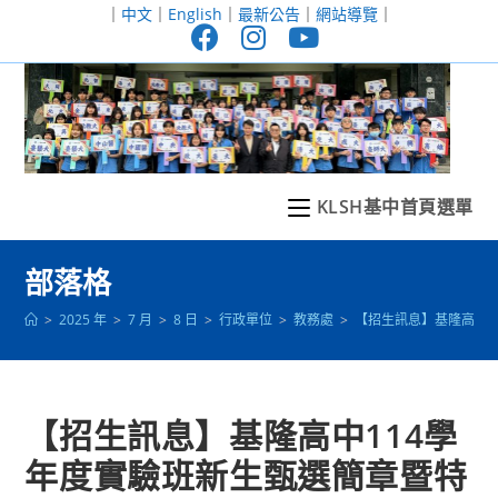
跳
｜
中文
｜
English
｜
最新公告
｜
網站導覽
｜
轉
至
主
要
內
容
KLSH基中首頁選單
部落格
>
2025 年
>
7 月
>
8 日
>
行政單位
>
教務處
>
【招生訊息】基隆高中1
【招生訊息】基隆高中114學
年度實驗班新生甄選簡章暨特