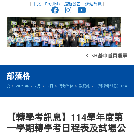
跳
｜
中文
｜
English
｜
最新公告
｜
網站導覽
｜
轉
至
主
要
內
容
KLSH基中首頁選單
部落格
>
2025 年
>
7 月
>
3 日
>
行政單位
>
教務處
>
【轉學考訊息】114學
【轉學考訊息】114學年度第
一學期轉學考日程表及試場公