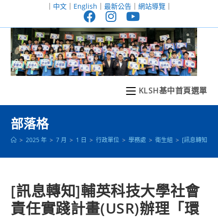
跳
｜
中文
｜
English
｜
最新公告
｜
網站導覽
｜
轉
至
主
要
內
容
KLSH基中首頁選單
部落格
>
2025 年
>
7 月
>
1 日
>
行政單位
>
學務處
>
衛生組
>
[訊息轉知]
[訊息轉知]輔英科技大學社會
責任實踐計畫(USR)辦理「環