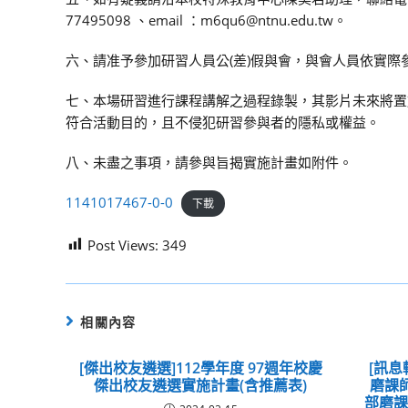
77495098 、email ：m6qu6@ntnu.edu.tw。
六、請准予參加研習人員公(差)假與會，與會人員依實
七、本場研習進行課程講解之過程錄製，其影片未來將置
符合活動目的，且不侵犯研習參與者的隱私或權益。
八、未盡之事項，請參與旨揭實施計畫如附件。
1141017467-0-0
下載
Post Views:
349
相關內容
[傑出校友遴選]112學年度 97週年校慶
[訊息
傑出校友遴選實施計畫(含推薦表)
磨課師
部磨