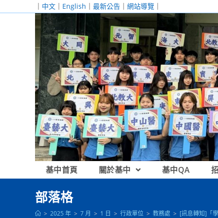
跳
｜
中文
｜
English
｜
最新公告
｜
網站導覽
｜
轉
至
主
要
內
容
基中首頁
關於基中
基中QA
部落格
>
2025 年
>
7 月
>
1 日
>
行政單位
>
教務處
>
[訊息轉知]