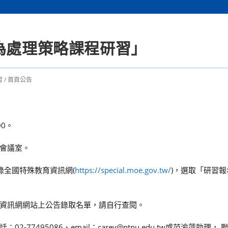
為處理策略課程研習」
習
/
首頁公告
00。
會議室。
錄全國特殊教育資訊網(
https://special.moe.gov.tw/
)，選取「研習報
育資訊網網站上公告錄取名單，請自行查閱。
495086、email：carey@ntnu.edu.tw或范渝萍助理， 聯