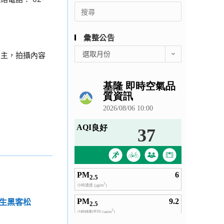
Search
for:
彙整公告
彙
選取月份
為主，拍攝內容
整
公
告
學生黑客松