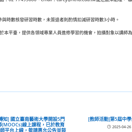
際參與時數核發研習時數，未簽退者則酌情扣減研習時數3小時。
於本平臺，提供各領域專業人員進修學習的機會，拍攝對象以講師
轉知] 國立臺南藝術大學開設5門
[教師活動]第5屆中
(MOOCs)線上課程，已於教育
2025-04-26
課師平台上線，敬請惠允公告並鼓