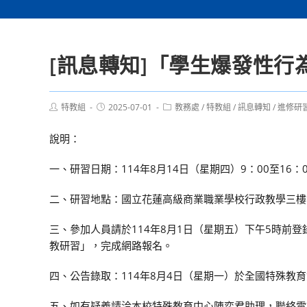
[訊息轉知]「學生爆發性行
Post
Post
Post
特教組
2025-07-01
教務處
/
特教組
/
訊息轉知
/
進修研
author:
published:
category:
說明：
一、研習日期：114年8月14日（星期四）9：00至16：
二、研習地點：國立花蓮高級商業職業學校行政教學三樓
三、參加人員請於114年8月1日（星期五）下午5時前登
教研習」，完成網路報名。
四、公告錄取：114年8月4日（星期一）於全國特殊教
五、如有疑義請洽本校特殊教育中心陳奕君助理，聯絡電話：02-77