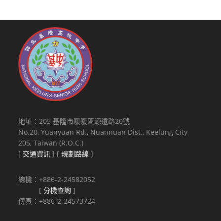
地址：205 基隆市暖暖區源遠路20號
No.20, Yuanyuan Rd., Nuannuan Dist., Keelung City
205, Taiwan (R.O.C.)
[
交通資訊
] [
規劃路線
]
總機：+886-2-24582052
[
分機查詢
]
傳真：+886-2-24573724