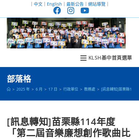
跳
｜
中文
｜
English
｜
最新公告
｜
網站導覽
｜
轉
至
主
要
內
容
KLSH基中首頁選單
部落格
>
2025 年
>
6 月
>
17 日
>
行政單位
>
教務處
>
[訊息轉知]苗栗縣11
[訊息轉知]苗栗縣114年度
「第二屆音樂廉想創作歌曲比