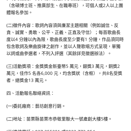
（含碩博士班、推廣部生、在職專班），可個人或2人以上團
體報名參加。
(二)徵件內容：歌詞內容須與廉潔主題相關（例如誠信、反
貪、誠實、勇敢、公平、正義、正直及守信）；每首歌曲長
度以4 分鐘以內為限，歌曲長度至少要有1 分鐘，作品須同時
包含歌詞及樂曲旋律之創作，並以人聲歌唱方式呈現，單獨
以詞或曲參選者，不列入評選（其餘詳見徵選辦法）。
(三)活動獎項：金獎獎金新臺幣5 萬元，銀獎3 萬元，銅獎2
萬元，佳作5 名各6,000 元，均含獎狀（含框），共8名受獎
者，總獎金13 萬元。
四、活動報名聯絡資訊：
(一)委託廠商：藝坊創意行銷。
(二)地址：苗栗縣苗栗市恭敬里聯大一號產創大樓5樓。