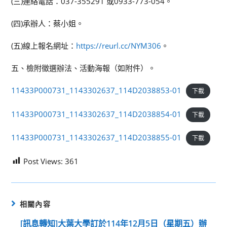
(三)連絡電話：037-355291 或0933-773-054。
(四)承辦人：蔡小姐。
(五)線上報名網址：
https://reurl.cc/NYM306
。
五、檢附徵選辦法、活動海報（如附件）。
11433P000731_1143302637_114D2038853-01
下載
11433P000731_1143302637_114D2038854-01
下載
11433P000731_1143302637_114D2038855-01
下載
Post Views:
361
相關內容
[訊息轉知]大葉大學訂於114年12月5日（星期五）辦