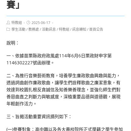
賽」
Post
Post
特教組
2025-06-17
author:
published:
Post
學生活動
/
教務處
/
活動訊息
/
特教組
/
訊息轉知
/
首頁公告
category:
說明：
一、依據苗栗縣政府政風處114年6月6日栗政財申字第
1146302227號函辦理。
二、為推行音樂藝術教育，培養學生廉政歌曲興趣與能力，
透過詞曲創作廉政歌曲，讓學生們詮釋歌曲之廉潔意象，有
效達到校園扎根反貪誠信及知善樂善理念，並強化師生們對
善惡曲直之判斷力與敏感度，深植重要品德與道德觀，展現
年輕創作活力。
三、旨揭活動重要資訊摘列如下：
(一)參賽對象：高中職以及各大專校院所正式學籍之學生參加