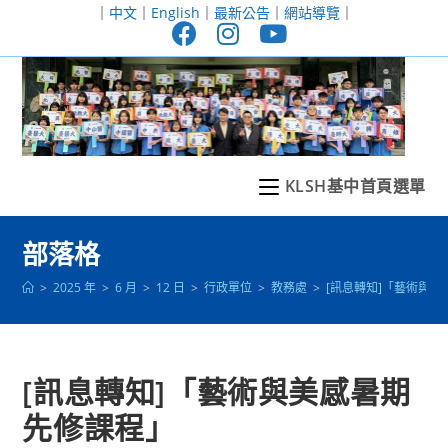
跳
｜
中文
｜
English
｜
最新公告
｜
網站導覽
｜
轉
至
主
要
內
容
KLSH基中首頁選單
部落格
>
2025 年
>
6 月
>
12 日
>
行政單位
>
教務處
>
[訊息轉知]「藝術與
[訊息轉知]「藝術與美感暑期
先修課程」