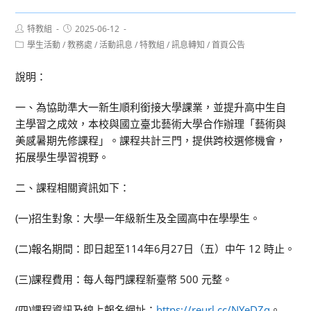
Post
Post
特教組
2025-06-12
author:
published:
Post
學生活動
/
教務處
/
活動訊息
/
特教組
/
訊息轉知
/
首頁公告
category:
說明：
一、為協助準大一新生順利銜接大學課業，並提升高中生自
主學習之成效，本校與國立臺北藝術大學合作辦理「藝術與
美感暑期先修課程」。課程共計三門，提供跨校選修機會，
拓展學生學習視野。
二、課程相關資訊如下：
(一)招生對象：大學一年級新生及全國高中在學學生。
(二)報名期間：即日起至114年6月27日（五）中午 12 時止。
(三)課程費用：每人每門課程新臺幣 500 元整。
(四)課程資訊及線上報名網址：
https://reurl.cc/NYeDZq
。