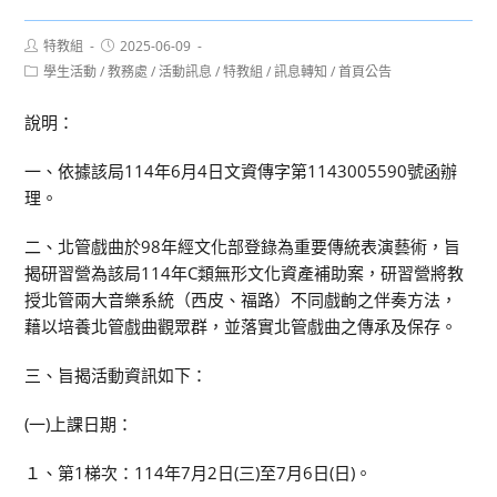
Post
Post
特教組
2025-06-09
author:
published:
Post
學生活動
/
教務處
/
活動訊息
/
特教組
/
訊息轉知
/
首頁公告
category:
說明：
一、依據該局114年6月4日文資傳字第1143005590號函辦
理。
二、北管戲曲於98年經文化部登錄為重要傳統表演藝術，旨
揭研習營為該局114年C類無形文化資產補助案，研習營將教
授北管兩大音樂系統（西皮、福路）不同戲齣之伴奏方法，
藉以培養北管戲曲觀眾群，並落實北管戲曲之傳承及保存。
三、旨揭活動資訊如下：
(一)上課日期：
１、第1梯次：114年7月2日(三)至7月6日(日)。