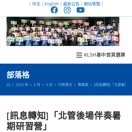
跳
｜
中文
｜
English
｜
最新公告
｜
網站導覽
｜
轉
至
主
要
內
容
KLSH基中首頁選單
部落格
>
2025 年
>
6 月
>
9 日
>
行政單位
>
教務處
>
[訊息轉知]「北管後場
[訊息轉知]「北管後場伴奏暑
期研習營」