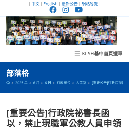
跳
｜
中文
｜
English
｜
最新公告
｜
網站導覽
｜
轉
至
主
要
內
容
KLSH基中首頁選單
部落格
>
2025 年
>
6 月
>
6 日
>
行政單位
>
人事室
>
[重要公告]行政院祕書
[重要公告]行政院祕書長函
以，禁止現職軍公教人員申領