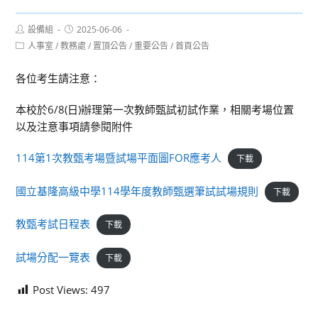
Post
Post
設備組
2025-06-06
author:
published:
Post
人事室
/
教務處
/
置頂公告
/
重要公告
/
首頁公告
category:
各位考生請注意：
本校於6/8(日)辦理第一次教師甄試初試作業，相關考場位置
以及注意事項請參閱附件
114第1次教甄考場暨試場平面圖FOR應考人
下載
國立基隆高級中學114學年度教師甄選筆試試場規則
下載
教甄考試日程表
下載
試場分配一覽表
下載
Post Views:
497