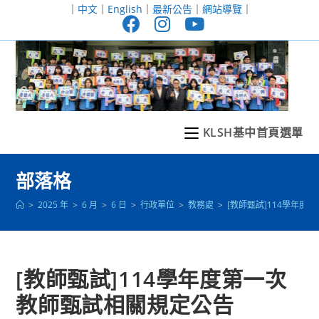
跳
｜
中文
｜
English
｜
最新公告
｜
網站導覽
｜
轉
至
主
要
內
容
KLSH基中首頁選單
部落格
>
2025 年
>
6 月
>
6 日
>
行政單位
>
教務處
>
[教師甄試]114學年
[教師甄試]114學年度第一次
教師甄試相關規定公告