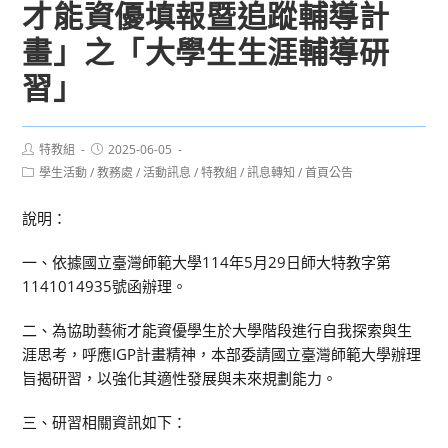
才能資優填報暨追蹤輔導計
畫」之「大學生生涯輔導研
習」
Post
Post
特教組
2025-06-05
author:
published:
Post
學生活動
/
教務處
/
活動訊息
/
特教組
/
訊息轉知
/
首頁公告
category:
說明：
一、依據國立臺灣師範大學114年5月29日師大特教字第
1141014935號函辦理。
二、為協助藝術才能資優學生於大學階段進行自我探索與生
涯思考，呼應IGP計畫精神，本部委請國立臺灣師範大學辦理
旨揭研習，以強化其適性發展與未來規劃能力。
三、研習相關資訊如下：