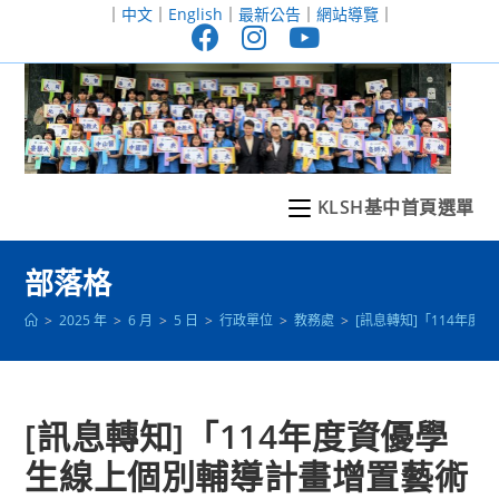
跳
｜
中文
｜
English
｜
最新公告
｜
網站導覽
｜
轉
至
主
要
內
容
KLSH基中首頁選單
部落格
>
2025 年
>
6 月
>
5 日
>
行政單位
>
教務處
>
[訊息轉知]「114年
[訊息轉知]「114年度資優學
生線上個別輔導計畫增置藝術