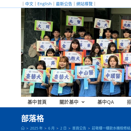
跳
｜
中文
｜
English
｜
最新公告
｜
網站導覽
｜
轉
至
主
要
內
容
基中首頁
關於基中
基中QA
部落格
>
2025 年
>
6 月
>
2 日
>
首頁公告
>
莊敬樓一樓飲水機檢修結