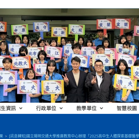
招生資訊
行政單位
教學單位
智慧校園
果
>
[訊息轉知]國立陽明交通大學推廣教育中心辦理「2025高中生人體探索基礎醫