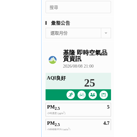
Search
for:
彙整公告
彙
選取月份
整
公
告