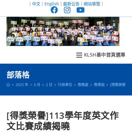
跳
｜
中文
｜
English
｜
最新公告
｜
網站導覽
｜
轉
至
主
要
內
容
KLSH基中首頁選單
部落格
>
2025 年
>
6 月
>
2 日
>
行政單位
>
教務處
>
教學組
>
[得獎榮譽]
[得獎榮譽]113學年度英文作
文比賽成績揭曉