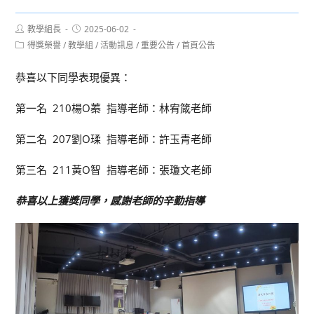
Post
Post
教學組長
2025-06-02
author:
published:
Post
得獎榮譽
/
教學組
/
活動訊息
/
重要公告
/
首頁公告
category:
恭喜以下同學表現優異：
第一名 210楊O蓁 指導老師：林宥箴老師
第二名 207劉O瑈 指導老師：許玉青老師
第三名 211黃O智 指導老師：張瓊文老師
恭喜以上獲獎同學，感謝老師的辛勤指導