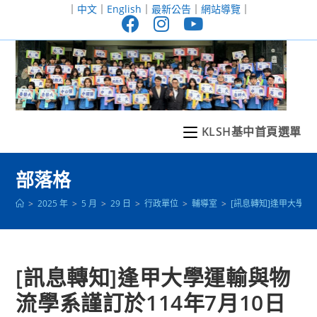
跳
｜
中文
｜
English
｜
最新公告
｜
網站導覽
｜
轉
至
主
要
內
容
KLSH基中首頁選單
部落格
>
2025 年
>
5 月
>
29 日
>
行政單位
>
輔導室
>
[訊息轉知]逢甲大學運
[訊息轉知]逢甲大學運輸與物
流學系謹訂於114年7月10日