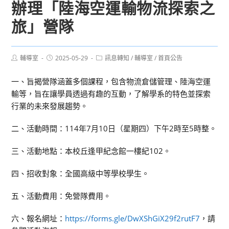
辦理「陸海空運輸物流探索之
旅」營隊
Post
Post
Post
輔導室
2025-05-29
訊息轉知
/
輔導室
/
首頁公告
author:
published:
category:
一、旨揭營隊涵蓋多個課程，包含物流倉儲管理、陸海空運
輸等，旨在讓學員透過有趣的互動，了解學系的特色並探索
行業的未來發展趨勢。
二、活動時間：114年7月10日（星期四）下午2時至5時整。
三、活動地點：本校丘逢甲紀念館一樓紀102。
四、招收對象：全國高級中等學校學生。
五、活動費用：免營隊費用。
六、報名網址：
https://forms.gle/DwXShGiX29f2rutF7
，請