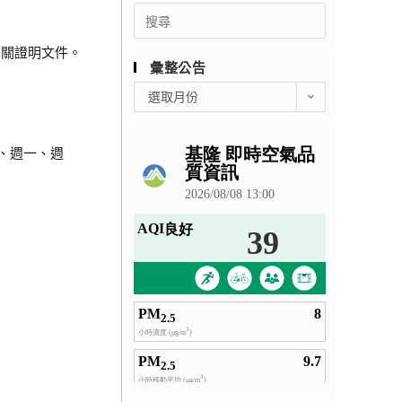
Search
for:
相關證明文件。
彙整公告
彙
選取月份
整
公
告
、週一、週