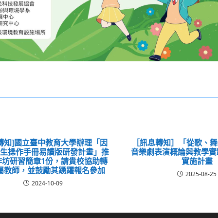
轉知]國立臺中教育大學辦理「因
［訊息轉知］「從歌、舞
學生操作手冊易讀版研發計畫」推
音樂劇表演概論與教學實
作坊研習簡章1份，請貴校協助轉
實施計畫
屬教師，並鼓勵其踴躍報名參加
2025-08-25
2024-10-09