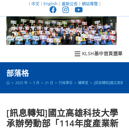
跳
｜
中文
｜
English
｜
最新公告
｜
網站導覽
｜
轉
至
主
要
內
容
KLSH基中首頁選單
部落格
>
2025 年
>
5 月
>
21 日
>
行政單位
>
輔導室
>
[訊息轉知]國立高雄科
[訊息轉知]國立高雄科技大學
承辦勞動部「114年度產業新