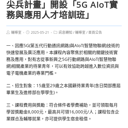
尖兵計畫」開設「5G AIoT實
務與應用人才培訓班」
Post
Post
Post
輔導室
2025-05-21
訊息轉知
/
輔導室
/
首頁公告
author:
published:
category:
一、因應5G(第五代行動通訊網路)與AIoT(智慧物聯網)技術的
快速發展及廣泛應用，本課程內容聚焦於相關的關鍵技術實
務及應用，對有志從事新興之5G行動網路與AIoT(智慧物聯
網)相關產業的待業青年，可以有效協助跨越進入數位資訊與
電子電機產業的專業門檻。
二、招生對象：15歲至29歲之本國籍待業青年(含日間部應屆
畢業生及進修部在學學生)。
三、課程費用與獎勵：符合條件者學費補助，並可領取每月
學習獎勵金8,000元，最高共可領16,000元/人；課程包含企
業媒合及輔導就業，亦可提供學生宿舍租借。