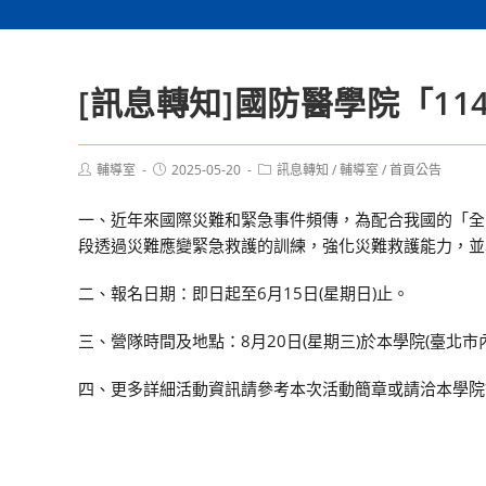
[訊息轉知]國防醫學院「1
Post
Post
Post
輔導室
2025-05-20
訊息轉知
/
輔導室
/
首頁公告
author:
published:
category:
一、近年來國際災難和緊急事件頻傳，為配合我國的「全
段透過災難應變緊急救護的訓練，強化災難救護能力，並
二、報名日期：即日起至6月15日(星期日)止。
三、營隊時間及地點：8月20日(星期三)於本學院(臺北市
四、更多詳細活動資訊請參考本次活動簡章或請洽本學院護理學