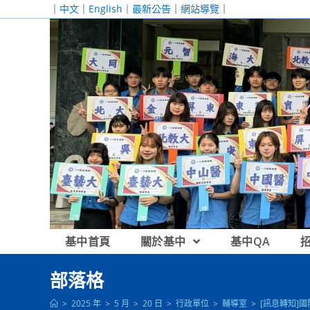
跳
｜
中文
｜
English
｜
最新公告
｜
網站導覽
｜
轉
至
主
要
內
容
基中首頁
關於基中
基中QA
部落格
>
2025 年
>
5 月
>
20 日
>
行政單位
>
輔導室
>
[訊息轉知]