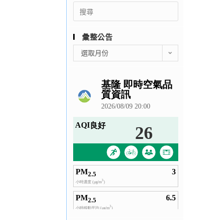
Search
for:
彙整公告
彙
選取月份
整
公
告