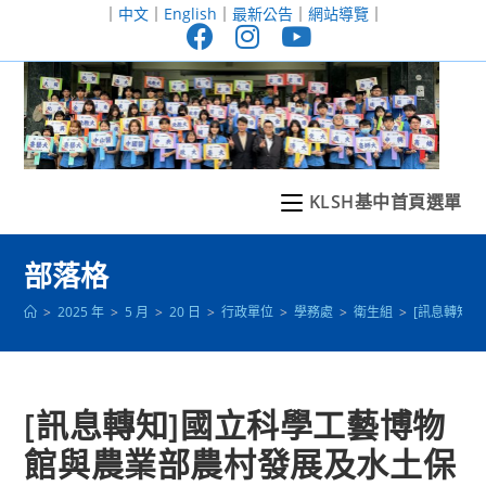
跳
｜
中文
｜
English
｜
最新公告
｜
網站導覽
｜
轉
至
主
要
內
容
KLSH基中首頁選單
部落格
>
2025 年
>
5 月
>
20 日
>
行政單位
>
學務處
>
衛生組
>
[訊息轉知]
[訊息轉知]國立科學工藝博物
館與農業部農村發展及水土保