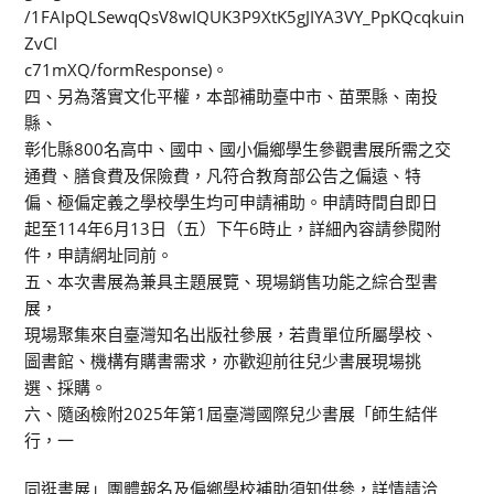
/1FAIpQLSewqQsV8wIQUK3P9XtK5gJIYA3VY_PpKQcqkuin
ZvCI
c71mXQ/formResponse)。
四、另為落實文化平權，本部補助臺中市、苗栗縣、南投
縣、
彰化縣800名高中、國中、國小偏鄉學生參觀書展所需之交
通費、膳食費及保險費，凡符合教育部公告之偏遠、特
偏、極偏定義之學校學生均可申請補助。申請時間自即日
起至114年6月13日（五）下午6時止，詳細內容請參閱附
件，申請網址同前。
五、本次書展為兼具主題展覽、現場銷售功能之綜合型書
展，
現場聚集來自臺灣知名出版社參展，若貴單位所屬學校、
圖書館、機構有購書需求，亦歡迎前往兒少書展現場挑
選、採購。
六、隨函檢附2025年第1屆臺灣國際兒少書展「師生結伴
行，一
同逛書展」團體報名及偏鄉學校補助須知供參，詳情請洽