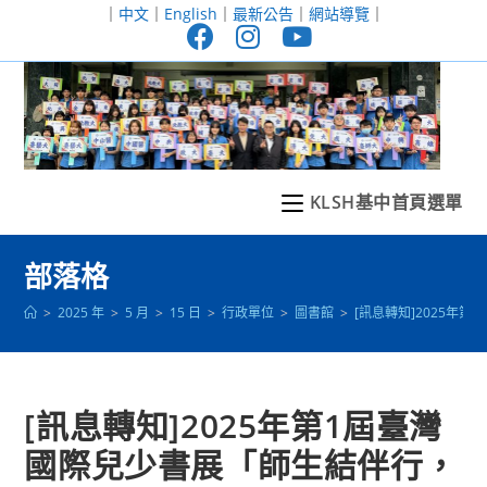
跳
｜
中文
｜
English
｜
最新公告
｜
網站導覽
｜
轉
至
主
要
內
容
KLSH基中首頁選單
部落格
>
2025 年
>
5 月
>
15 日
>
行政單位
>
圖書館
>
[訊息轉知]2025
[訊息轉知]2025年第1屆臺灣
國際兒少書展「師生結伴行，