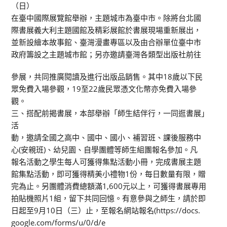
（日）
在臺中國際展覽館舉辦，主題城市為臺中市。除將台北國
際書展義大利主題國館及精彩展館於書展現場重新展出，
並新設繪本故事館、臺灣漫畫專區以及由合辦單位臺中市
政府籌設之主題城市館；另亦邀請臺灣各類型出版社前往
參展，共同推廣閱讀及進行出版品銷售。其中18歲以下民
眾免費入場參觀，19至22歲民眾憑文化幣亦免費入場參
觀。
三、搭配前揭書展，本部舉辦「師生結伴行，一同逛書展」
活
動，邀請全國之高中、國中、國小、補習班、課後服務中
心(安親班)、幼兒園、自學團體等師生組團報名參加。凡
報名活動之學生每人可獲得集點活動小冊，完成書展主題
館集點活動，即可獲得精美小禮物1份，每日數量有限，贈
完為止。另團體消費總額滿1,600元以上，可獲得書展專用
拍貼機照片1組，留下共同回憶。有意參與之師生，請於即
日起至9月10日（三）止，至報名網站報名(https://docs.
google.com/forms/u/0/d/e