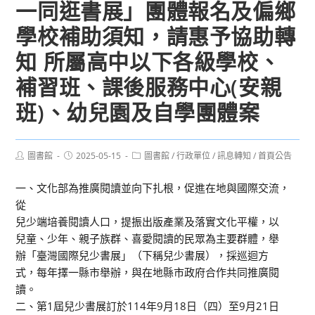
一同逛書展」團體報名及偏鄉
學校補助須知，請惠予協助轉
知 所屬高中以下各級學校、
補習班、課後服務中心(安親
班)、幼兒園及自學團體案
Post
Post
Post
圖書館
2025-05-15
圖書館
/
行政單位
/
訊息轉知
/
首頁公告
author:
published:
category:
一、文化部為推廣閱讀並向下扎根，促進在地與國際交流，
從
兒少端培養閱讀人口，提振出版產業及落實文化平權，以
兒童、少年、親子族群、喜愛閱讀的民眾為主要群體，舉
辦「臺灣國際兒少書展」（下稱兒少書展），採巡迴方
式，每年擇一縣市舉辦，與在地縣市政府合作共同推廣閱
讀。
二、第1屆兒少書展訂於114年9月18日（四）至9月21日