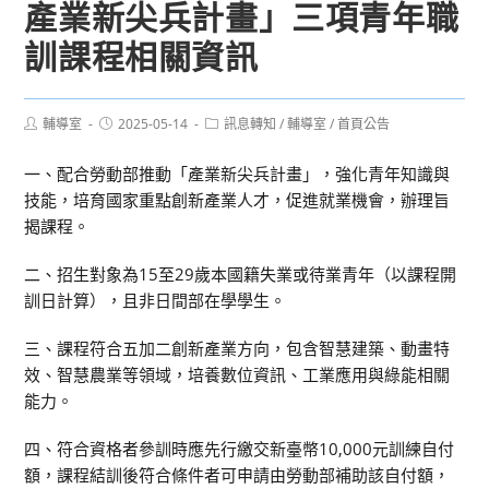
產業新尖兵計畫」三項青年職
訓課程相關資訊
Post
Post
Post
輔導室
2025-05-14
訊息轉知
/
輔導室
/
首頁公告
author:
published:
category:
一、配合勞動部推動「產業新尖兵計畫」，強化青年知識與
技能，培育國家重點創新產業人才，促進就業機會，辦理旨
揭課程。
二、招生對象為15至29歲本國籍失業或待業青年（以課程開
訓日計算），且非日間部在學學生。
三、課程符合五加二創新產業方向，包含智慧建築、動畫特
效、智慧農業等領域，培養數位資訊、工業應用與綠能相關
能力。
四、符合資格者參訓時應先行繳交新臺幣10,000元訓練自付
額，課程結訓後符合條件者可申請由勞動部補助該自付額，