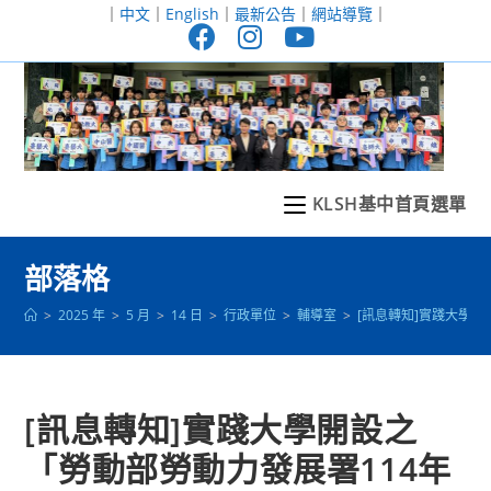
跳
｜
中文
｜
English
｜
最新公告
｜
網站導覽
｜
轉
至
主
要
內
容
KLSH基中首頁選單
部落格
>
2025 年
>
5 月
>
14 日
>
行政單位
>
輔導室
>
[訊息轉知]實踐大學
[訊息轉知]實踐大學開設之
「勞動部勞動力發展署114年