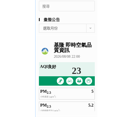
Search
for:
彙整公告
彙
選取月份
整
公
告