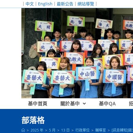
跳
｜
中文
｜
English
｜
最新公告
｜
網站導覽
｜
轉
至
主
要
內
容
基中首頁
關於基中
基中QA
部落格
>
2025 年
>
5 月
>
13 日
>
行政單位
>
輔導室
>
[訊息轉知]