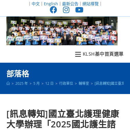
跳
｜
中文
｜
English
｜
最新公告
｜
網站導覽
｜
轉
至
主
要
內
容
KLSH基中首頁選單
部落格
>
2025 年
>
5 月
>
12 日
>
行政單位
>
輔導室
>
[訊息轉知]國立臺北
[訊息轉知]國立臺北護理健康
大學辦理「2025國北護生諮