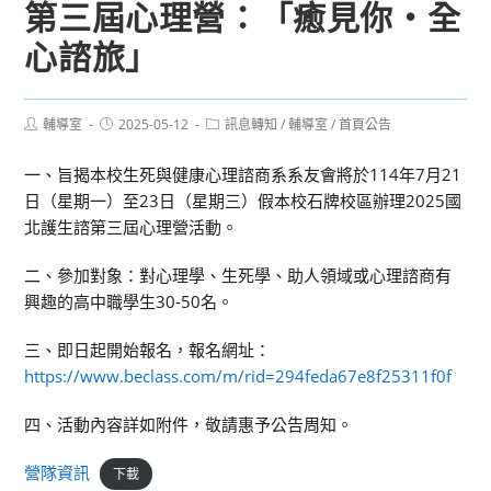
第三屆心理營：「癒見你‧全
心諮旅」
Post
Post
Post
輔導室
2025-05-12
訊息轉知
/
輔導室
/
首頁公告
author:
published:
category:
一、旨揭本校生死與健康心理諮商系系友會將於114年7月21
日（星期一）至23日（星期三）假本校石牌校區辦理2025國
北護生諮第三屆心理營活動。
二、參加對象：對心理學、生死學、助人領域或心理諮商有
興趣的高中職學生30-50名。
三、即日起開始報名，報名網址：
https://www.beclass.com/m/rid=294feda67e8f25311f0f
四、活動內容詳如附件，敬請惠予公告周知。
營隊資訊
下載