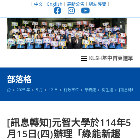
跳
｜
中文
｜
English
｜
最新公告
｜
網站導覽
｜
轉
至
主
要
內
容
KLSH基中首頁選單
部落格
>
2025 年
>
5 月
>
12 日
>
行政單位
>
學務處
>
衛生組
>
[訊息轉知]
[訊息轉知]元智大學於114年5
月15日(四)辦理「綠能新趨