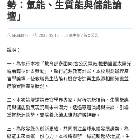
勢：氫能、生質能與儲能論
壇」
Post
Post
Post
klshkl017
2025-05-12
衛生組
/
首頁公告
author:
published:
category:
說明：
一、為執行本校「教育部多面向(含公民電廠)推動設置太陽光
電前導型計畫獎勵」，執行能源教育計畫，本校規劃辦理產
官學論壇，使教職員生皆能有機會增進再生能源相關知識並
瞭解實際產業狀況。
二、本次論壇邀請產官學界專家，解析氫能技術、生質能應
用與儲能發展現況與未來潛力，透過專題演講與座談，引導
掌握能源趨勢，並培養永續思維與跨域視野。
三、為啟發綠色創新思維，共同關注全球永續發展趨勢，為
綠能未來貢獻一份心力，本校將舉辦「綠能新趨勢:氫能、生