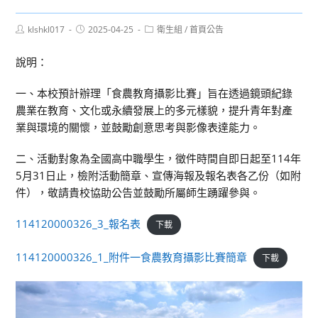
Post
Post
Post
klshkl017
2025-04-25
衛生組
/
首頁公告
author:
published:
category:
說明：
一、本校預計辦理「食農教育攝影比賽」旨在透過鏡頭紀錄
農業在教育、文化或永續發展上的多元樣貌，提升青年對產
業與環境的關懷，並鼓勵創意思考與影像表達能力。
二、活動對象為全國高中職學生，徵件時間自即日起至114年
5月31日止，檢附活動簡章、宣傳海報及報名表各乙份（如附
件），敬請貴校協助公告並鼓勵所屬師生踴躍參與。
114120000326_3_報名表
下載
114120000326_1_附件一食農教育攝影比賽簡章
下載