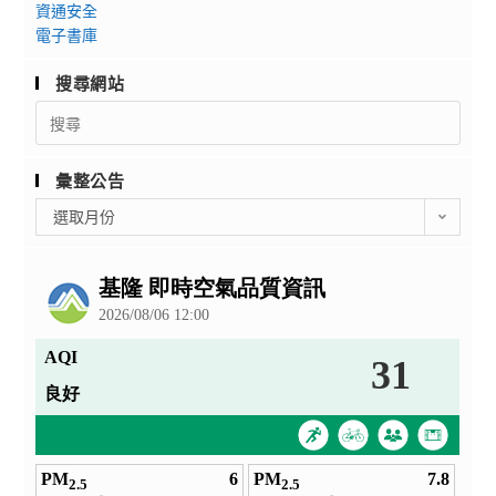
資通安全
電子書庫
搜尋網站
Search
for:
彙整公告
彙
選取月份
整
公
告