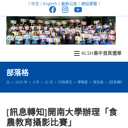
跳
｜
中文
｜
English
｜
最新公告
｜
網站導覽
｜
轉
至
主
要
內
容
KLSH基中首頁選單
部落格
>
2025 年
>
4 月
>
25 日
>
行政單位
>
學務處
>
衛生組
>
[訊息轉知
[訊息轉知]開南大學辦理「食
農教育攝影比賽」