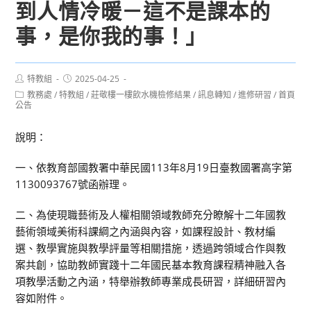
到人情冷暖－這不是課本的
事，是你我的事！」
Post
Post
特教組
2025-04-25
author:
published:
Post
教務處
/
特教組
/
莊敬樓一樓飲水機檢修結果
/
訊息轉知
/
進修研習
/
首頁
category:
公告
說明：
一、依教育部國教署中華民國113年8月19日臺教國署高字第
1130093767號函辦理。
二、為使現職藝術及人權相關領域教師充分瞭解十二年國教
藝術領域美術科課綱之內涵與內容，如課程設計、教材編
選、教學實施與教學評量等相關措施，透過跨領域合作與教
案共創，協助教師實踐十二年國民基本教育課程精神融入各
項教學活動之內涵，特舉辦教師專業成長研習，詳細研習內
容如附件。