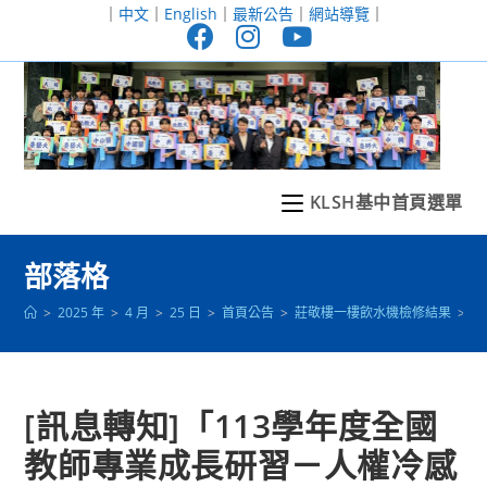
跳
｜
中文
｜
English
｜
最新公告
｜
網站導覽
｜
轉
至
主
要
內
容
KLSH基中首頁選單
部落格
>
2025 年
>
4 月
>
25 日
>
首頁公告
>
莊敬樓一樓飲水機檢修結果
>
[
[訊息轉知]「113學年度全國
教師專業成長研習－人權冷感