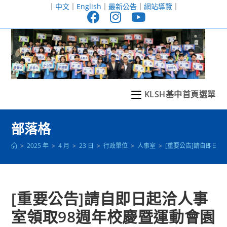
跳
｜
中文
｜
English
｜
最新公告
｜
網站導覽
｜
轉
至
主
要
內
容
KLSH基中首頁選單
部落格
>
2025 年
>
4 月
>
23 日
>
行政單位
>
人事室
>
[重要公告]請自即日
[重要公告]請自即日起洽人事
室領取98週年校慶暨運動會園