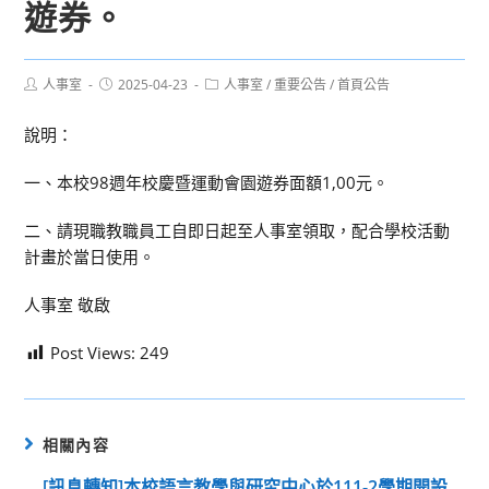
遊券。
Post
Post
Post
人事室
2025-04-23
人事室
/
重要公告
/
首頁公告
author:
published:
category:
說明：
一、本校98週年校慶暨運動會園遊券面額1,00元。
二、請現職教職員工自即日起至人事室領取，配合學校活動
計畫於當日使用。
人事室 敬啟
Post Views:
249
相關內容
[訊息轉知]本校語言教學與研究中心於111-2學期開設