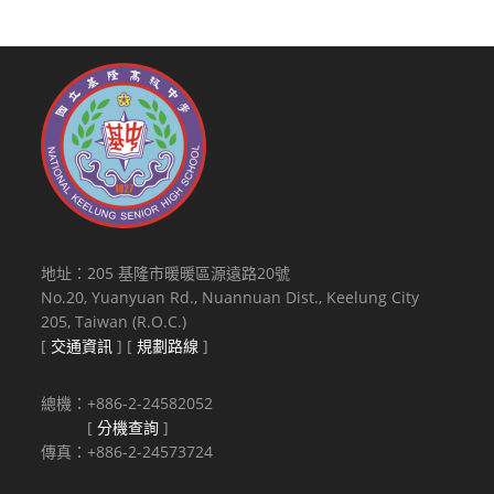
地址：205 基隆市暖暖區源遠路20號
No.20, Yuanyuan Rd., Nuannuan Dist., Keelung City
205, Taiwan (R.O.C.)
[
交通資訊
] [
規劃路線
]
總機：+886-2-24582052
[
分機查詢
]
傳真：+886-2-24573724