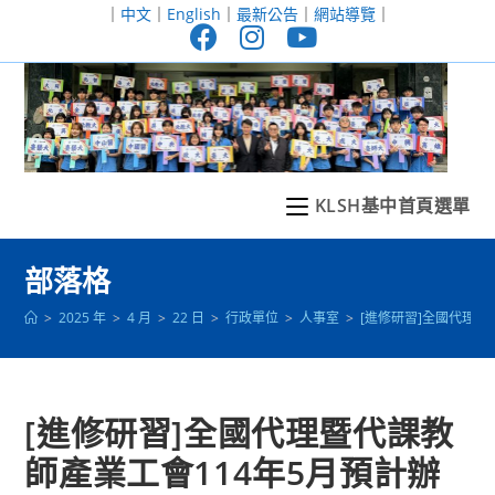
跳
｜
中文
｜
English
｜
最新公告
｜
網站導覽
｜
轉
至
主
要
內
容
KLSH基中首頁選單
部落格
>
2025 年
>
4 月
>
22 日
>
行政單位
>
人事室
>
[進修研習]全國代理
[進修研習]全國代理暨代課教
師產業工會114年5月預計辦