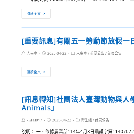
獎
獎
[訊
閱讀全文
勵
息
辦
轉
法」、
知]
「第
[重要訊息]有關五一勞動節放假一
弘
49
光
屆
Post
Post
Post
人事室
2025-04-22
人事室
/
重要公告
/
首頁公告
科
author:
published:
category:
金
技
鼎
大
[重
閱讀全文
獎
學
要
報
化
訊
名
妝
息]
須
[訊息轉知]社團法人臺灣動物與人學會
品
有
知」，
應
Animals」
關
請
用
五
轉
系
Post
Post
Post
klshkl017
一
2025-04-22
衛生組
/
首頁公告
author:
published:
知
category:
辦
勞
說明： 一、依據農業部114年4月8日農護字第1140707
貴