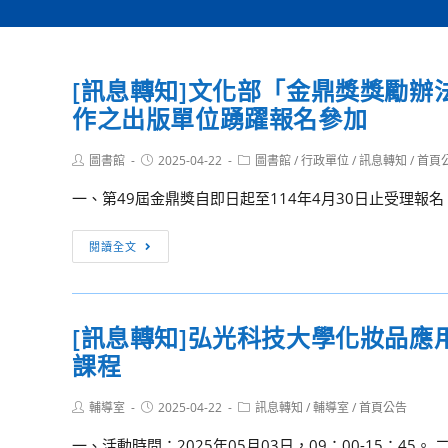
[訊息轉知]文化部「金鼎獎獎勵辦
作之出版單位踴躍報名參加
Post
Post
Post
圖書館
2025-04-22
圖書館
/
行政單位
/
訊息轉知
/
首頁
author:
published:
category:
一、第49屆金鼎獎自即日起至114年4月30日止受理報
[訊
閱讀全文
息
轉
知]
[訊息轉知]弘光科技大學化妝品應
文
課程
化
部
Post
Post
Post
輔導室
2025-04-22
「金
訊息轉知
/
輔導室
/
首頁公告
author:
published:
category:
鼎
一、活動時間：2025年05月03日，09：00-15：45。