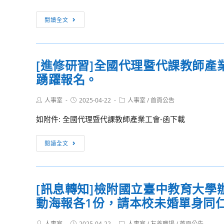
理
動
校
高
節
[訊
合
閱讀全文
中
放
息
作
職
假
轉
之
體
一
知]
出
驗
日
[進修研習]全國代理暨代課教師產
社
版
營-
注
踴躍報名。
團
單
複
意
法
位
合
事
Post
Post
Post
人事室
2025-04-22
人
人事室
/
首頁公告
踴
author:
published:
媒
category:
項。
臺
躍
如附件: 全國代理暨代課教師產業工會-函下載
材
灣
報
創
動
名
[進
作、
閱讀全文
物
參
修
化
與
加
研
妝
人
習]
品
學
[訊息轉知]檢附國立臺中教育大學
全
調
會
動海報各1份，請本校未婚單身同
國
製
「2025
代
課
第
Post
Post
Post
人事室
2025-04-22
人事室
/
友善職場
/
首頁公告