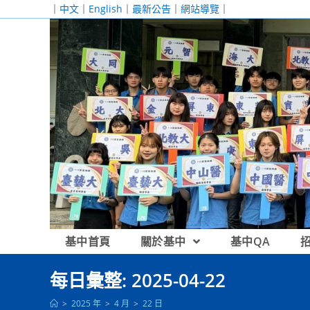
跳
｜
中文
｜
English
｜
最新公告
｜
網站導覽
｜
轉
至
主
要
內
容
基中首頁
關於基中
基中QA
每日彙整: 2025-04-22
>
2025 年
>
4 月
>
22 日