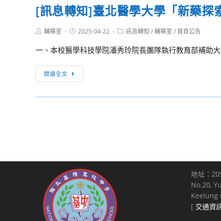
動
單
114
[訊息轉知]臺北醫學大學「新藥探
國
海
身
年
立
報
聯
單
Post
Post
Post
輔導室
2025-04-22
訊息轉知
/
輔導室
/
首頁公告
臺
各
author:
published:
誼
category:
身
灣
1
一、本校醫學科技學院潘秀玲院長團隊執行教育部補助大專
活
聯
大
份，
動
誼
學
請
[訊
實
閱讀全文
活
土
本
息
施
動，
木
校
轉
計
檢
系
未
知]
畫、
送
工
婚
臺
行
實
程
單
北
程
施
資
身
醫
表
計
訊
同
學
及
畫
模
仁
大
報
及
地址：20
擬
踴
學
名
活
No.20, Y
與
躍
「新
表
Keelung C
動
管
報
藥
各
[
交通資
海
理
名
探
1
報