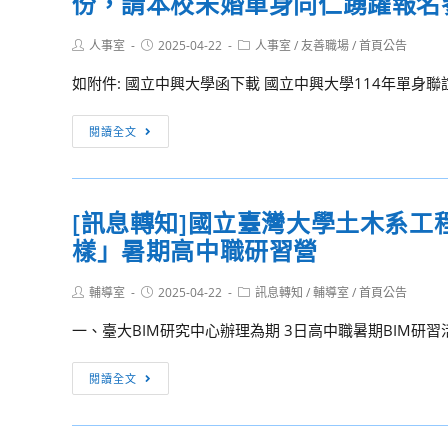
份，請本校未婚單身同仁踴躍報名
習
114
國
5
年
Post
Post
Post
人事室
2025-04-22
立
人事室
/
友善職場
/
首頁公告
場
author:
published:
category:
「老
宜
次，
如附件: 國立中興大學函下載 國立中興大學114年單身
派
蘭
歡
約
大
[訊
迎
閱讀全文
會」
學
息
有
聯
辦
轉
興
誼
理
知]
趣
活
114
[訊息轉知]國立臺灣大學土木系工
檢
者
動
年
樣」暑期高中職研習營
附
踴
實
「宜
國
躍
施
愛
Post
Post
Post
輔導室
2025-04-22
立
訊息轉知
/
輔導室
/
首頁公告
報
計
author:
published:
category:
之
中
名。
畫
一、臺大BIM研究中心辦理為期 3日高中職暑期BIM研習
名
興
及
蘭
大
[訊
檢
閱讀全文
情
學
息
送
有
辦
轉
活
約」
理
知]