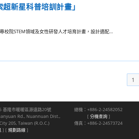
索超新星科普培訓計畫」
校院STEM領域及女性研發人才培育計畫，設計適配...
1
5 基隆市暖暖區源遠路20號
總機：+886-2-24582052
uanyuan Rd., Nuannuan Dist.,
[
分機查詢
]
ity 205, Taiwan (R.O.C.)
傳真：+886-2-24573724
訊
] [
規劃路線
]