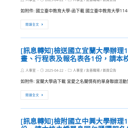
理
程
author:
published:
category:
14
暨
如附件: 國立臺中教育大學-函下載 國立臺中教育大學1
屆
代
亞
課
[訊
閱讀全文
洲
教
息
動
師
轉
物
產
知]
保
業
[訊息轉知]檢送國立宜蘭大學辦理
檢
護
工
畫、行程表及報名表各1份，請本
附
大
會
國
會
114
Post
Post
Post
人事室
2025-04-22
立
人事室
/
友善職場
/
首頁公告
Asia
author:
published:
category:
年
臺
for
如附件: 宜蘭大學函下載 宜愛之名蘭情有約單身聯誼活動
5
中
Animals」
月
教
[訊
閱讀全文
預
育
息
計
大
轉
辦
學
知]
理
辦
[訊息轉知]檢附國立中興大學辦理
檢
研
理
送