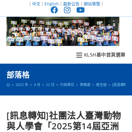
跳
｜
中文
｜
English
｜
最新公告
｜
網站導覽
｜
轉
至
主
要
內
容
KLSH基中首頁選單
部落格
>
2025 年
>
4 月
>
22 日
>
行政單位
>
學務處
>
衛生組
>
[訊息轉知]社
[訊息轉知]社團法人臺灣動物
與人學會「2025第14屆亞洲