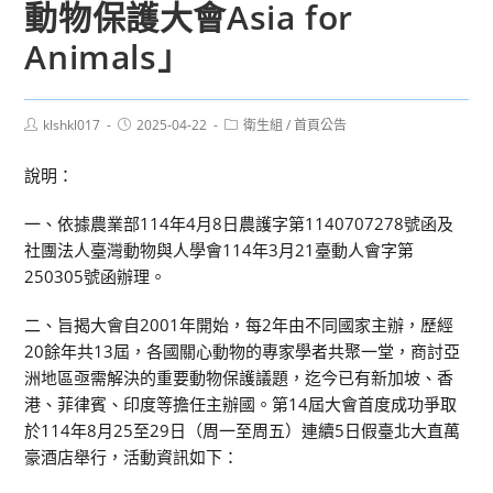
動物保護大會Asia for
Animals」
Post
Post
Post
klshkl017
2025-04-22
衛生組
/
首頁公告
author:
published:
category:
說明：
一、依據農業部114年4月8日農護字第1140707278號函及
社團法人臺灣動物與人學會114年3月21臺動人會字第
250305號函辦理。
二、旨揭大會自2001年開始，每2年由不同國家主辦，歷經
20餘年共13屆，各國關心動物的專家學者共聚一堂，商討亞
洲地區亟需解決的重要動物保護議題，迄今已有新加坡、香
港、菲律賓、印度等擔任主辦國。第14屆大會首度成功爭取
於114年8月25至29日（周一至周五）連續5日假臺北大直萬
豪酒店舉行，活動資訊如下：